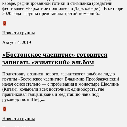
кабаре, рафинированной готики и стимпанка (создатели
фестивалей «Бархатное подполье» и Дарк кабаре ). В октябре
2020 года группа представила третий номерной...
0
Новости группы
Август 4, 2019
«Бостонское чаепитие» готовится
записать «азиатский» альбом
Подготовку к записи нового, «азиатского» альбома лидер
группы «Бостонское чаепитие» Владимир Преображенский
начал основательно — с пребывания в монастыре Шаолинь
(Китай), колыбели всех восточных единоборств, где
практиковал тайцзицюань и медитацию чань под
руководством Шифу...
0
Новости группы