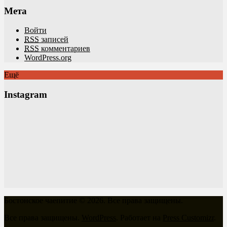
Мета
Войти
RSS
записей
RSS
комментариев
WordPress.org
Ещё
Instagram
Бостонское чаепитие © 2026. Все права защищены.
Все права защищены.
WordPress
. Работает на
Press Customizr
.