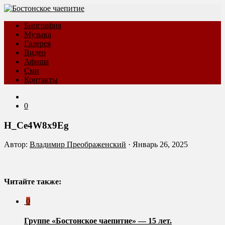
Биография
Музыка
Галерея
Видео
Афиша
Сми
Контакты
0
H_Ce4W8x9Eg
Автор:
Владимир Преображенский
·
Январь 26, 2025
Читайте также:
0
Группе «Бостонское чаепитие» — 15 лет.