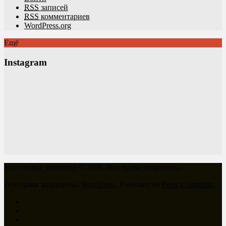
RSS
записей
RSS
комментариев
WordPress.org
Ещё
Instagram
Бостонское чаепитие © 2026. Все права защищены.
Все права защищены.
WordPress
. Работает на
Press Customizr
.