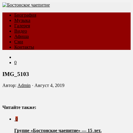
Биография
Музыка
Галерея
Видео
Афиша
Сми
Контакты
0
IMG_5103
Автор:
Admin
·
Август 4, 2019
Читайте также:
0
Группе «Бостонское чаепитие» — 15 лет.