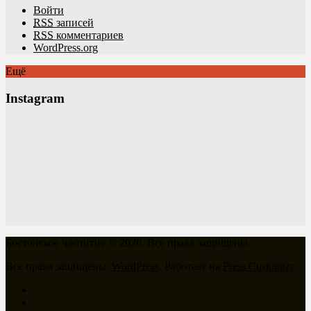
Войти
RSS
записей
RSS
комментариев
WordPress.org
Ещё
Instagram
Бостонское чаепитие © 2026. Все права защищены.
Все права защищены.
WordPress
. Работает на
Press Customizr
.