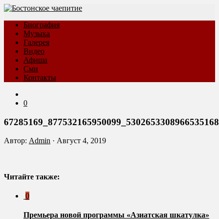
Биография
Музыка
Галерея
Видео
Афиша
Сми
Контакты
0
67285169_877532165950099_530265330896653516
Автор:
Admin
·
Август 4, 2019
Читайте также:
0
Премьера новой программы «Азиатская шкатулка»