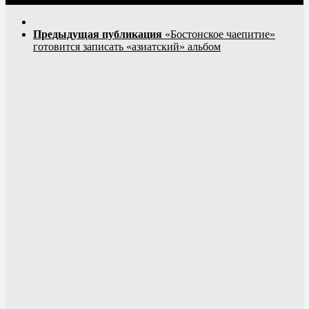
Предыдущая публикация
«Бостонское чаепитие»
готовится записать «азиатский» альбом