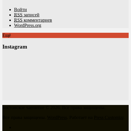
Войти
RSS
записей
RSS
комментариев
WordPress.org
Ещё
Instagram
Бостонское чаепитие © 2026. Все права защищены.
Все права защищены.
WordPress
. Работает на
Press Customizr
.