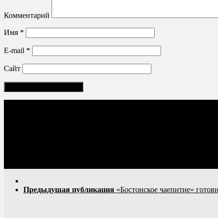
Комментарий
Имя
*
E-mail
*
Сайт
Соцсети:
Предыдущая публикация
«Бостонское чаепитие» готови