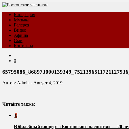
Биография
Музыка
Галерея
Видео
Афиша
Сми
Контакты
0
65795086_868973000139349_7521396511721127936
Автор:
Admin
·
Август 4, 2019
Читайте также:
0
Юбилейный концерт «Бостонского чаепития» — 20 ле